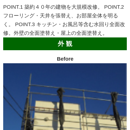
POINT.1
築約４０年の建物を大規模改修。
POINT.2
フローリング・天井を張替え、お部屋全体を明る
く。
POINT.3
キッチン・お風呂等含む水回り全面改
修。外壁の全面塗替え・屋上の全面塗替え。
外 観
Before