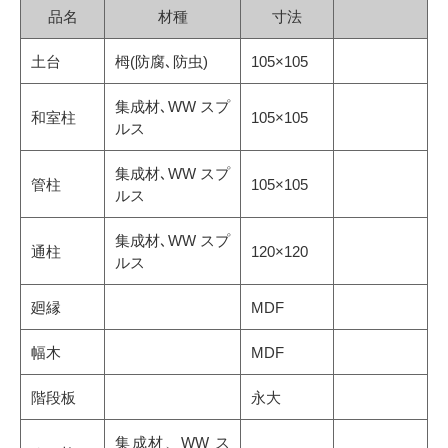
品名
材種
寸法
土台
栂(防腐､防虫)
105×105
集成材､WW スプ
和室柱
105×105
ルス
集成材､WW スプ
管柱
105×105
ルス
集成材､WW スプ
通柱
120×120
ルス
廻縁
MDF
幅木
MDF
階段板
永大
集成材、WW ス