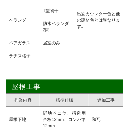
T型物干
出窓カウンター色と他
ベランダ
の建材色とは異なりま
防水ベランダ
す｡
2間
ペアガラス
居室のみ
ラチス格子
屋根工事
作業内容
標準仕様
追加工事
野地ベニヤ、構造用
屋根下地
合板12mm、コンパネ
和瓦
12mm