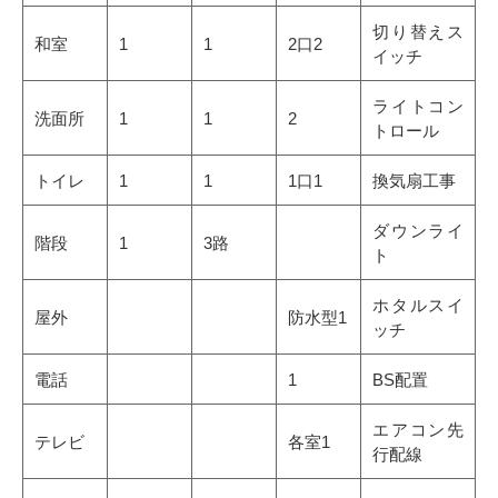
切り替えス
和室
1
1
2口2
イッチ
ライトコン
洗面所
1
1
2
トロール
トイレ
1
1
1口1
換気扇工事
ダウンライ
階段
1
3路
ト
ホタルスイ
屋外
防水型1
ッチ
電話
1
BS配置
エアコン先
テレビ
各室1
行配線