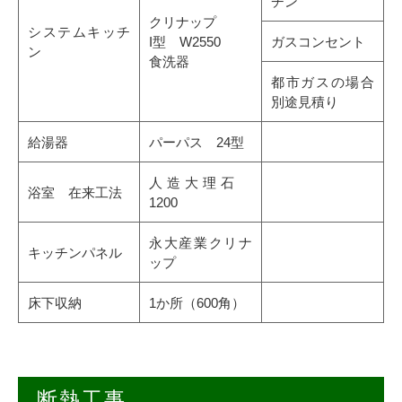
チン
クリナップ
システムキッチ
I型 W2550
ガスコンセント
ン
食洗器
都市ガスの場合
別途見積り
給湯器
パーパス 24型
人造大理石
浴室 在来工法
1200
永大産業クリナ
キッチンパネル
ップ
床下収納
1か所（600角）
断熱工事