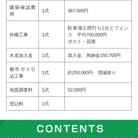
建築確認費
1式
367,500円
用
駐車場土間打ち1台とフェン
外構工事
1式
ス 平均700,000円
ポスト・花壇
水道加入金
1式
加入金、局納金150,700円
都市ガス引
1式
約250,000円 増減有り
込工事
地質調査料
1式
52,500円
登記料
1式