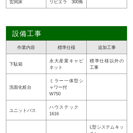
玄関床
リビエラ 300角
設備工事
作業内容
標準仕様
追加工事
永大産業キャビ
標準仕様以外の
下駄箱
ネット
工事
ミラー一体型シ
洗面化粧台
ャワー付
W750
ハウステック
ユニットバス
1616
L型システムキッ