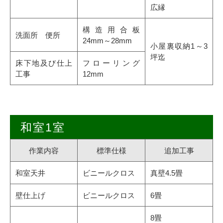
広縁
構造用合板
洗面所 便所
24mm～28mm
小屋裏収納1～3
坪迄
床下地及び仕上
フローリング
工事
12mm
和室1室
作業内容
標準仕様
追加工事
和室天井
ビニールクロス
真壁4.5畳
壁仕上げ
ビニールクロス
6畳
8畳