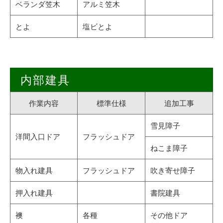
ベランダ笠木
アルミ笠木
とよ
塩ビとよ
内部建具
作業内容
標準仕様
追加工事
雪見障子
洋間入口ドア
フラッシュドア
ねこま障子
物入れ建具
フラッシュドア
吹き寄せ障子
押入れ建具
書院建具
襖
各種
その他ドア