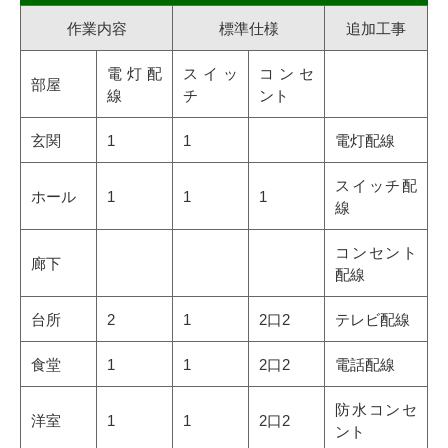
作業内容
標準仕様
追加工事
電灯配
スイッ
コンセ
部屋
線
チ
ント
玄関
1
1
電灯配線
スイッチ配
ホール
1
1
1
線
コンセント
廊下
配線
台所
2
1
2口2
テレビ配線
食堂
1
1
2口2
電話配線
防水コンセ
洋室
1
1
2口2
ント